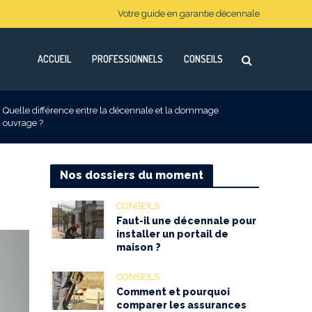
Votre guide en garantie décennale
ACCUEIL
PROFESSIONNELS
CONSEILS
Quelle différence entre la décennale et la dommage
ouvrage ?
Nos dossiers du moment
CONSEILS
Faut-il une décennale pour
installer un portail de
maison ?
CONSEILS
Comment et pourquoi
comparer les assurances